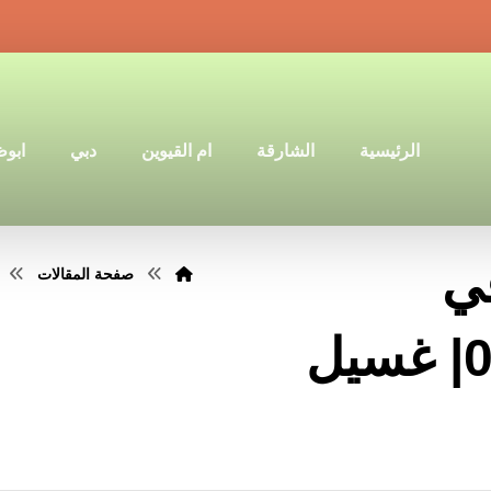
الرئيسية
الشارقة
ام القيوين
دبي
ابو
ي
صفحة المقالات
ابوظبي |0501640311| غسيل