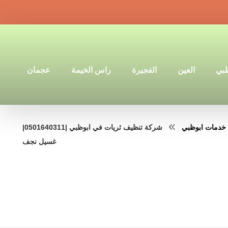
ظبي
العين
الفجيرة
راس الخيمة
عجمان
خدمات ابوظبي
شركة تنظيف ثريات في ابوظبي |0501640311|
غسيل نجف