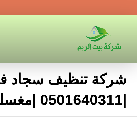
شركة تنظيف سجاد في
|0501640311 |مغسلة سجاد