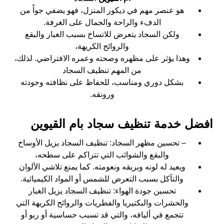
هو عنصر مهم في ديكور المنزل، فهو يضفي جواً من
الدفء والراحة والجمال على الغرفة.
ولكن السجاد يتعرض للاتساخ بسبب الغبار والبقع
والروائح الكريهة،
وهذا يؤثر على مظهره وصحته وعمره الافتراضي. لذلك،
من المهم تنظيف السجاد
بشكل دوري ومناسب، للحفاظ على نظافته وجودته
ورونقه.
افضل خدمة تنظيف سجاد بام القيوين
– تحسين مظهر السجاد: تنظيف السجاد يزيل الأوساخ
والبقع والشوائب التي تتراكم على سطحه،
ويعيد له لونه وبريقه ونعومته. كما يمنع تلاشي الألوان
والتآكل بسبب التعرض للشمس أو المواد الكيميائية.
تحسين جودة الهواء: تنظيف السجاد يزيل الغبار
والحشرات والبكتيريا والفطريات والروائح الكريهة التي
تتجمع في أليافه، والتي قد تسبب حساسية أو ربو أو