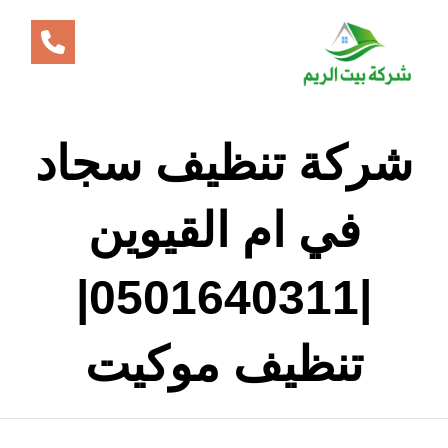
شركة تنظيف سجاد
في ام القيوين
|0501640311|
تنظيف موكيت