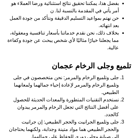
بفضل هذا، يمكننا تحقيق نتائج استثنائية ورضا العملاء هو
أمر يأتي في المقدمة بالنسبة لنا. ن
حن نهتم بمواعيد التسليم الدقيقة ونتأكد من جودة العمل
بعد انتهائه.
بخلاف ذلك، نحن نقدم خدماتنا بأسعار تنافسية ومعقولة،
مما يجعلنا خيارًا مثاليًا لأي شخص يبحث عن جودة وكفاءة
عالية.
تلميع وجلى الرخام عجمان
جلى وتلميع الرخام والمرمر: نحن متخصصون في جلى
وتلميع الرخام والمرمر لإعادة إحياء جمالهما ولمعانهما
الطبيعي.
نستخدم التقنيات المتطورة والمعدات الحديثة للحصول
على أفضل النتائج التي تجعل الرخام والمرمر يبدوان
كالجدد.
جلى وتلميع الجرانيت والحجر الطبيعي: إن جرانيت
والحجر الطبيعي هما مواد متينة وجذابة، ولكنهما يحتاجان
إلى صيانة وجلي دوري للحفاظ على جمالهما.