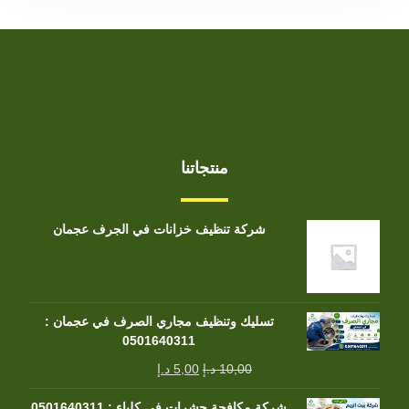
منتجاتنا
شركة تنظيف خزانات في الجرف عجمان
تسليك وتنظيف مجاري الصرف في عجمان :
0501640311
10,00
د.إ
5,00
د.إ
شركة مكافحة حشرات في كلباء : 0501640311