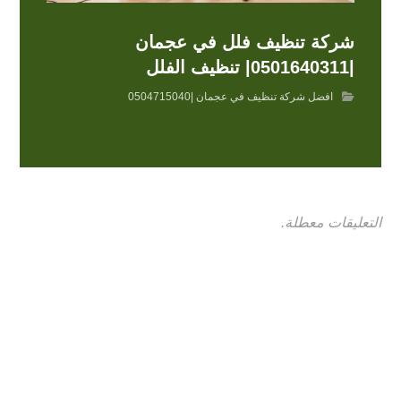
شركة تنظيف فلل في عجمان
|0501640311| تنظيف الفلل
افضل شركة تنظيف في عجمان |0504715040
التعليقات معطلة.