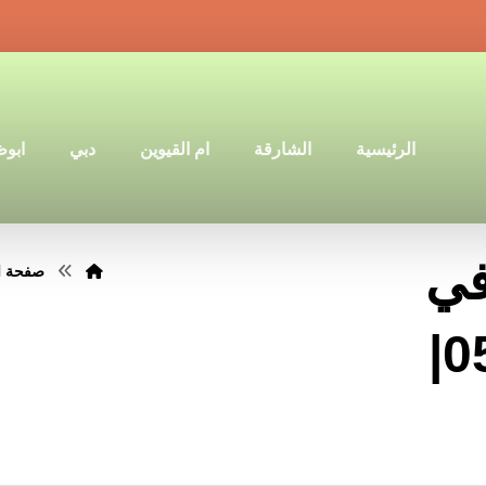
الرئيسية
الشارقة
ام القيوين
دبي
ابو
في
صفحة ا
الشارقة |0501640311|