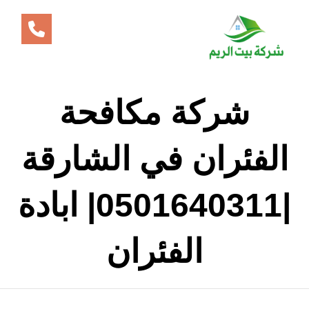
شركة مكافحة
الفئران في الشارقة
|0501640311| ابادة
الفئران