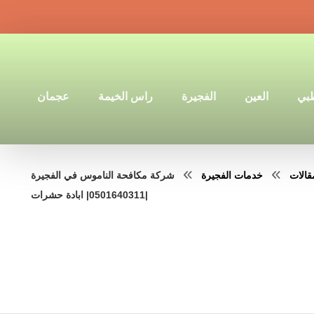
ظبي
العين
الفجيرة
راس الخيمة
عجمان
قالات
خدمات الفجيرة
شركة مكافحة الناموس في الفجيرة
|0501640311| ابادة حشرات