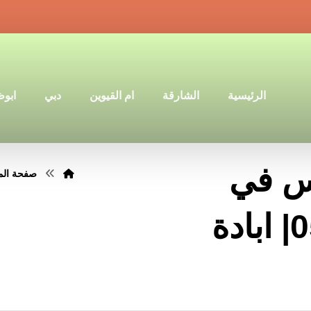
الرئيسية
الشارقة
ام القيوين
دبي
ابو
س في
صفحة الم
الفجيرة |0501640311| ابادة