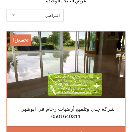
عرض النتيجة الوحيدة
5,00
د.إ
10,00
د.إ
تخفيض!
شركة جلي وتلميع أرضيات رخام في ابوظبي :
0501640311