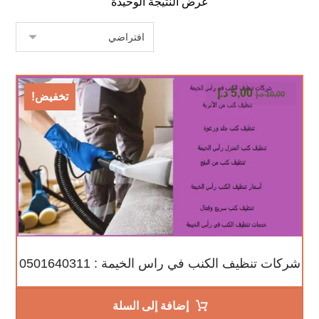
عرض النتيجة الوحيدة
5,00
د.إ
10,00
د.إ
تخفيض!
شركات تنظيف الكنب في راس الخيمة : 0501640311
إضافة إلى السلة