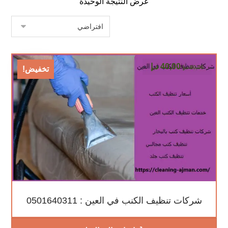
عرض النتيجة الوحيدة
40,00
د.إ
80,00
د.إ
تخفيض!
شركات تنظيف الكنب في العين : 0501640311