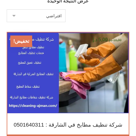
عرض النتيجة الوحيدة
5,00
د.إ
10,00
د.إ
تخفيض!
شركة تنظيف مطابخ في الشارقة : 0501640311