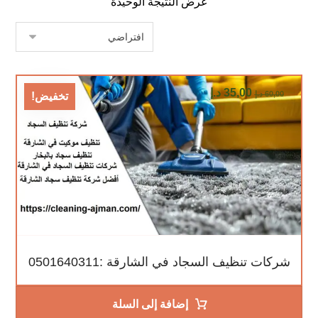
عرض النتيجة الوحيدة
35,00
د.إ
60,00
د.إ
تخفيض!
شركات تنظيف السجاد في الشارقة :0501640311
إضافة إلى السلة