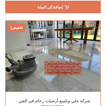
إضافة إلى السلة
5,00
د.إ
10,00
د.إ
تخفيض!
شركة جلي وتلميع أرضيات رخام في العين :