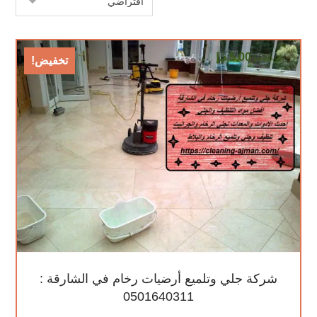
5,00
د.إ
10,00
د.إ
تخفيض!
شركة جلي وتلميع أرضيات رخام في الشارقة :
0501640311