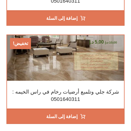
0501640311
إضافة إلى السلة
5,00
د.إ
10,00
د.إ
تخفيض!
شركة جلي وتلميع أرضيات رخام في راس الخيمه :
0501640311
إضافة إلى السلة