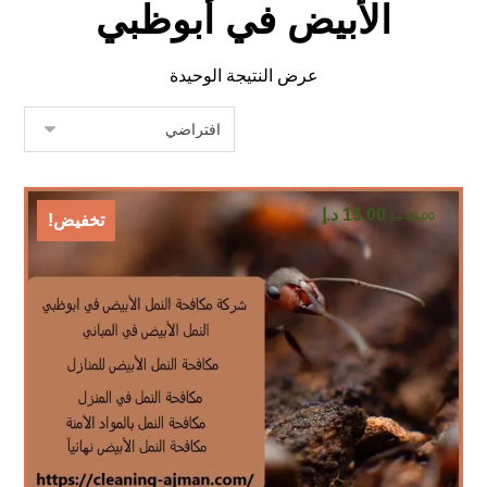
الأبيض في أبوظبي
عرض النتيجة الوحيدة
15,00
د.إ
35,00
د.إ
تخفيض!