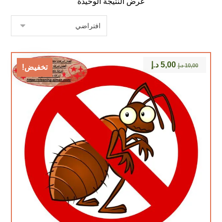
عرض النتيجة الوحيدة
5,00
د.إ
10,00
د.إ
تخفيض!