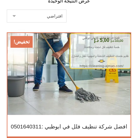
عرض النتيجة الوحيدة
5,00
د.إ
10,00
د.إ
تخفيض!
افضل شركة تنظيف فلل في ابوظبي :0501640311