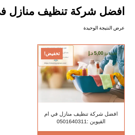
افضل شركة تنظيف منازل في 
عرض النتيجة الوحيدة
5,00
د.إ
تخفيض!
10,00
د.إ
افضل شركة تنظيف منازل في ام
القيوين :0501640311