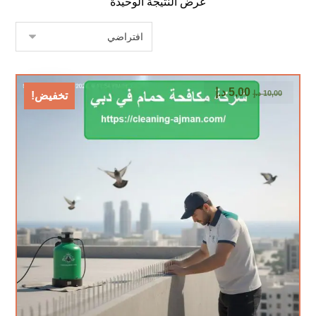
عرض النتيجة الوحيدة
5,00
د.إ
10,00
د.إ
تخفيض!