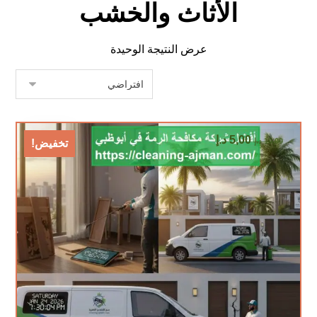
الأثاث والخشب
عرض النتيجة الوحيدة
5,00
د.إ
10,00
د.إ
تخفيض!