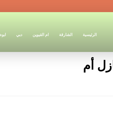
الرئيسية
الشارقة
ام القيوين
دبي
ابو
زل أم