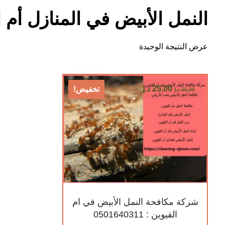
النمل الأبيض في المنازل أم ا
عرض النتيجة الوحيدة
25,00
د.إ
تخفيض!
55,00
د.إ
شركة مكافحة النمل الأبيض في ام
القيوين : 0501640311