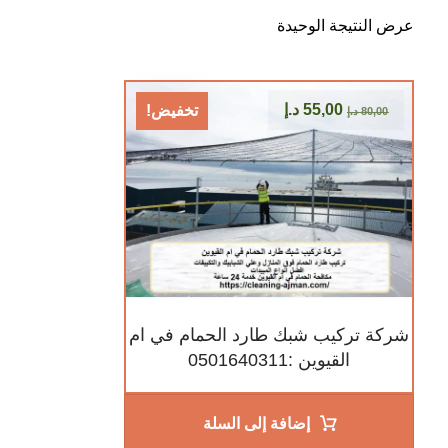
عرض النتيجة الوحيدة
55,00
د.إ
تخفيض!
80,00
د.إ
شركة تركيب شبك طارد الحمام في ام
القيوين :0501640311
إضافة إلى السلة