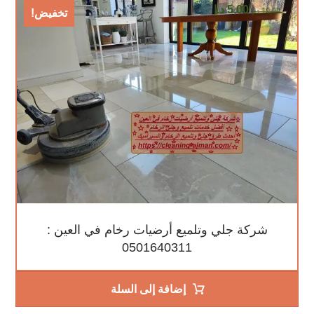
5,00
د.إ
10,00
د.إ
تخفيض!
شركة جلي وتلميع أرضيات رخام في العين :
0501640311
إضافة إلى السلة