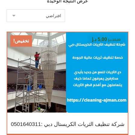
عرض النتيجة الوحيدة
5,00
د.إ
10,00
د.إ
تخفيض!
شركة تنظيف الثريات الكريستال دبي :0501640311