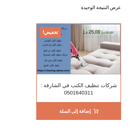
عرض النتيجة الوحيدة
25,00
د.إ
تخفيض!
50,00
د.إ
شركات تنظيف الكنب في الشارقة :
0501640311
إضافة إلى السلة