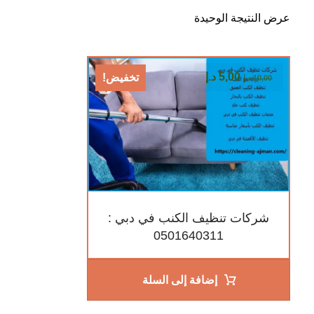
عرض النتيجة الوحيدة
5,00
د.إ
تخفيض!
10,00
د.إ
شركات تنظيف الكنب في دبي :
0501640311
إضافة إلى السلة