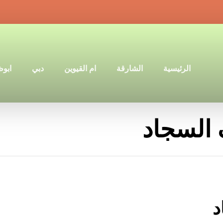
الرئيسية
الشارقة
ام القيوين
دبي
ابو
 السجاد
د