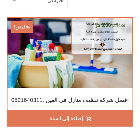
5,00
د.إ
10,00
د.إ
تخفيض!
افضل شركة تنظيف منازل في العين :0501640311
إضافة إلى السلة