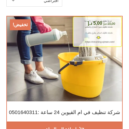
5,00
د.إ
10,00
د.إ
تخفيض!
شركة تنظيف في ام القيوين 24 ساعة :0501640311