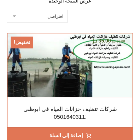
عرض النتيجة الوحيدة
35,00
د.إ
60,00
د.إ
تخفيض!
شركات تنظيف خزانات المياه في ابوظبي
:0501640311
إضافة إلى السلة