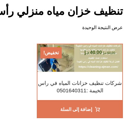
تنظيف خزان مياه منزلي رأس
عرض النتيجة الوحيدة
40,00
د.إ
تخفيض!
60,00
د.إ
شركات تنظيف خزانات المياه في راس
الخيمة :0501640311
إضافة إلى السلة