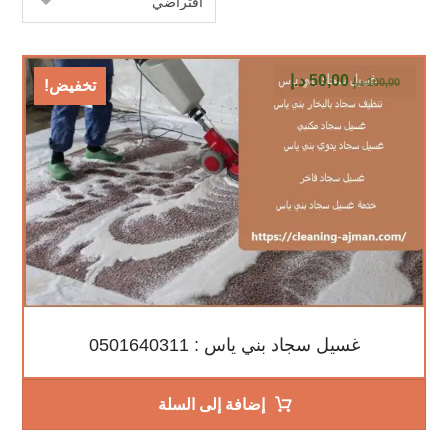
50,00
د.إ
100,00
د.إ
تخفيض!
غسيل سجاد بني ياس : 0501640311
إضافة إلى السلة