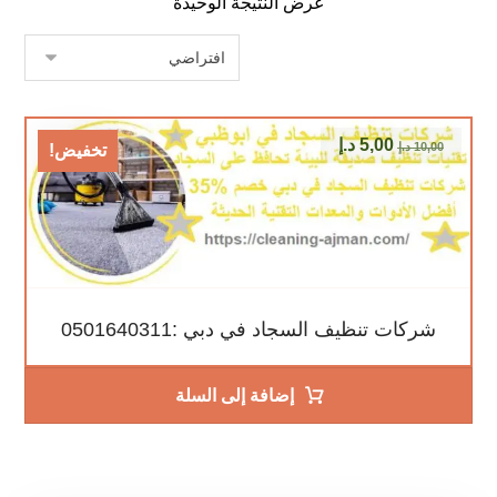
عرض النتيجة الوحيدة
5,00
د.إ
10,00
د.إ
تخفيض!
شركات تنظيف السجاد في دبي :0501640311
إضافة إلى السلة