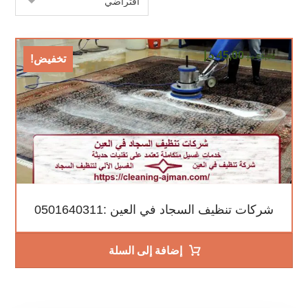
45,00
د.إ
60,00
د.إ
تخفيض!
شركات تنظيف السجاد في العين :0501640311
إضافة إلى السلة