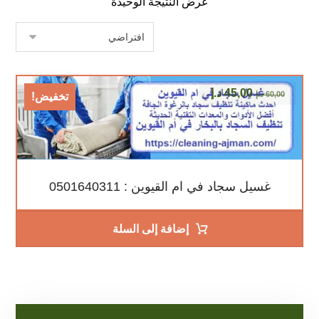
عرض النتيجة الوحيدة
45,00
د.إ
60,00
د.إ
تخفيض!
غسيل سجاد في ام القيوين : 0501640311
إضافة إلى السلة