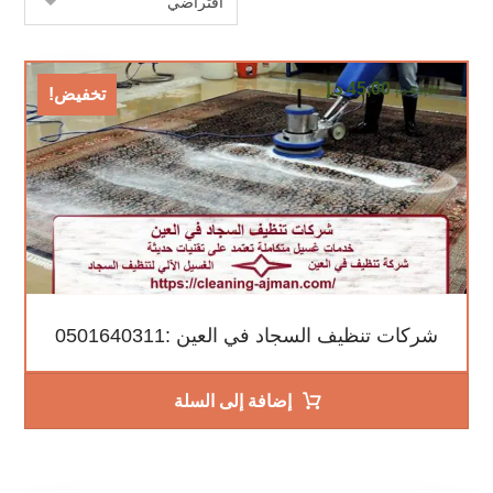
45,00
د.إ
60,00
د.إ
تخفيض!
شركات تنظيف السجاد في العين :0501640311
إضافة إلى السلة