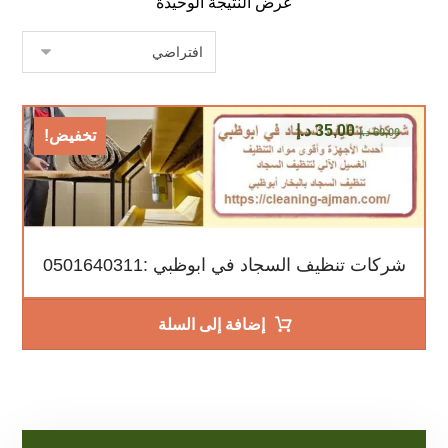
عرض النتيجة الوحيدة
35,00
د.إ
60,00
د.إ
تخفيض!
شركات تنظيف السجاد في ابوظبي :0501640311
إضافة إلى السلة