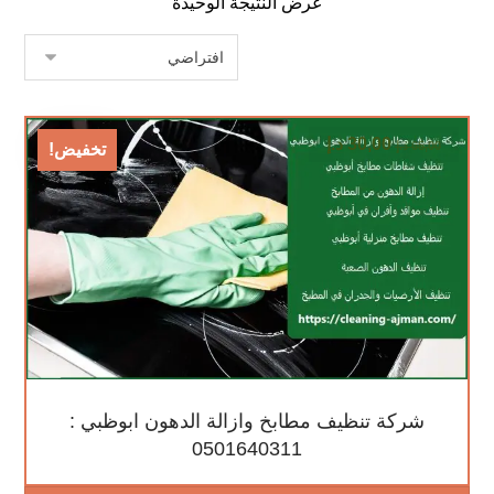
عرض النتيجة الوحيدة
30,00
د.إ
65,00
د.إ
تخفيض!
شركة تنظيف مطابخ وازالة الدهون ابوظبي :
0501640311