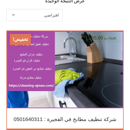
عرض النتيجة الوحيدة
35,00
د.إ
70,00
د.إ
تخفيض!
شركة تنظيف مطابخ في الفجيرة : 0501640311