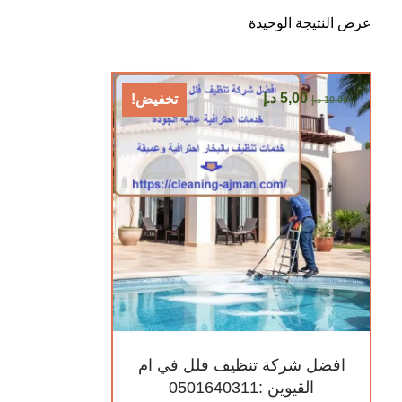
عرض النتيجة الوحيدة
5,00
د.إ
تخفيض!
10,00
د.إ
افضل شركة تنظيف فلل في ام
القيوين :0501640311