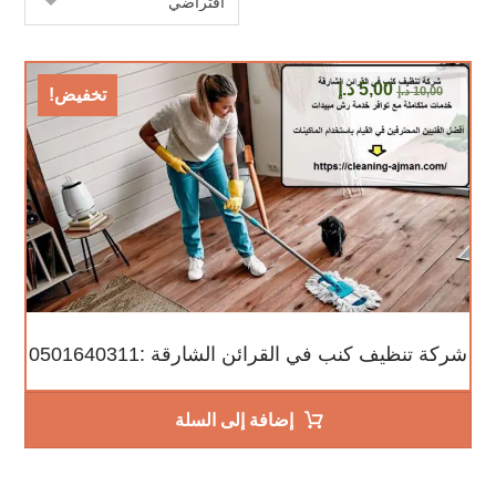
5,00
د.إ
10,00
د.إ
تخفيض!
شركة تنظيف كنب في القرائن الشارقة :0501640311
إضافة إلى السلة