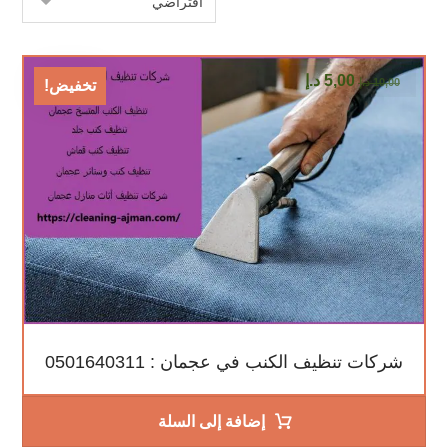
5,00
د.إ
10,00
د.إ
تخفيض!
شركات تنظيف الكنب في عجمان : 0501640311
إضافة إلى السلة