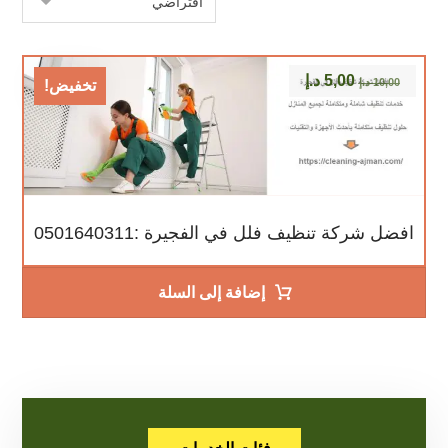
5,00
د.إ
10,00
د.إ
تخفيض!
افضل شركة تنظيف فلل في الفجيرة :0501640311
إضافة إلى السلة