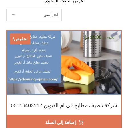
عرض النتيجة الوحيدة
15,00
د.إ
20,00
د.إ
تخفيض!
شركة تنظيف مطابخ في ام القيوين : 0501640311
إضافة إلى السلة