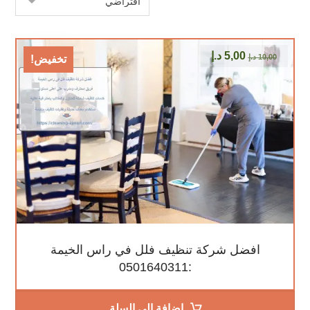
5,00
د.إ
10,00
د.إ
تخفيض!
افضل شركة تنظيف فلل في راس الخيمة
:0501640311
إضافة إلى السلة