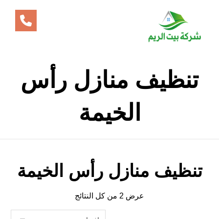
تنظيف منازل رأس
الخيمة
تنظيف منازل رأس الخيمة
عرض ⁦2⁩ من كل النتائج