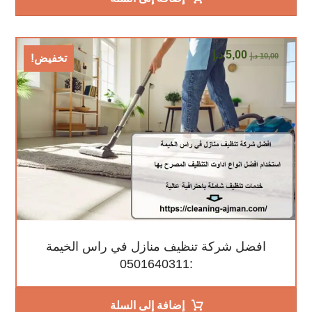
5,00
د.إ
10,00
د.إ
تخفيض!
افضل شركة تنظيف منازل في راس الخيمة
:0501640311
إضافة إلى السلة