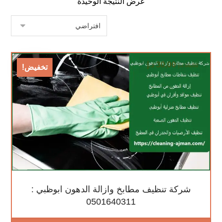
عرض النتيجة الوحيدة
30,00
د.إ
65,00
د.إ
تخفيض!
شركة تنظيف مطابخ وازالة الدهون ابوظبي :
0501640311