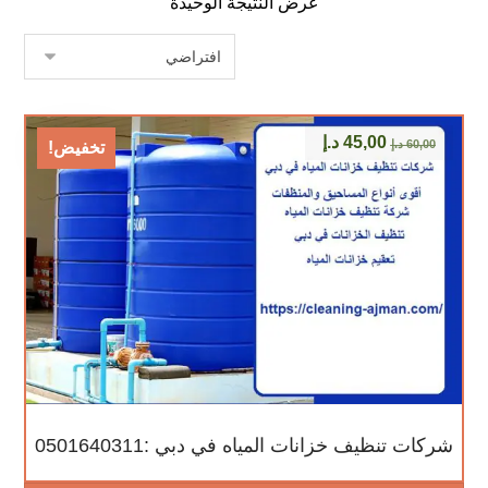
عرض النتيجة الوحيدة
45,00
د.إ
60,00
د.إ
تخفيض!
شركات تنظيف خزانات المياه في دبي :0501640311