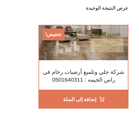
عرض النتيجة الوحيدة
5,00
د.إ
تخفيض!
10,00
د.إ
شركة جلي وتلميع أرضيات رخام في
راس الخيمه : 0501640311
إضافة إلى السلة