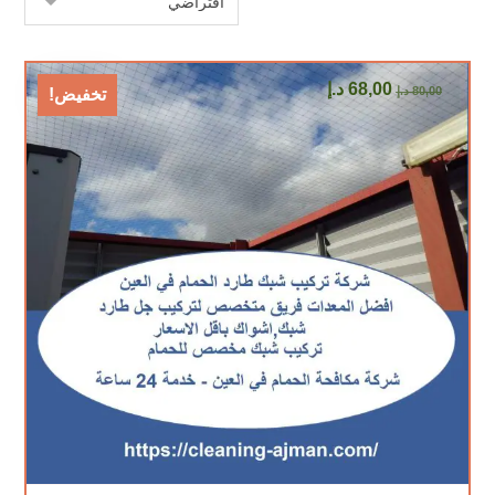
68,00
د.إ
80,00
د.إ
تخفيض!