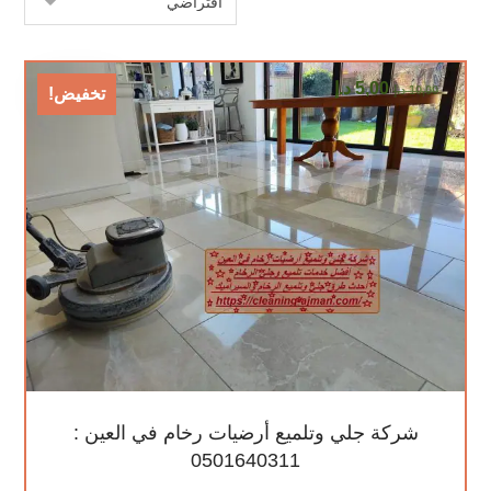
5,00
د.إ
10,00
د.إ
تخفيض!
شركة جلي وتلميع أرضيات رخام في العين :
0501640311