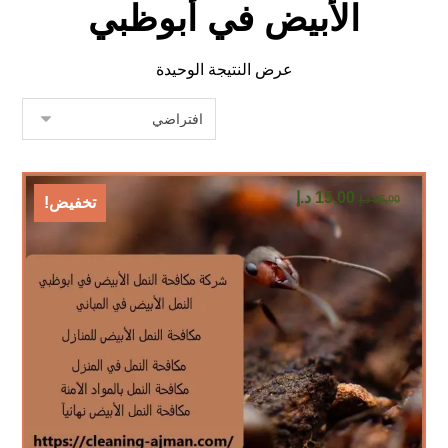
الأبيض في أبوظبي
عرض النتيجة الوحيدة
15,00
د.إ
35,00
د.إ
تخفيض!