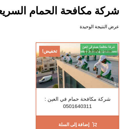
شركة مكافحة الحمام السريع
عرض النتيجة الوحيدة
5,00
د.إ
تخفيض!
10,00
د.إ
شركة مكافحة حمام في العين :
0501640311
إضافة إلى السلة